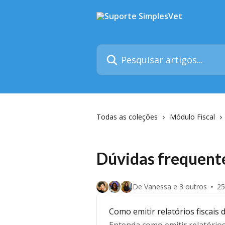
Passar para o conteúdo principal
Pesquisar artigos...
Todas as coleções
Módulo Fiscal
Dúvidas frequent
De Vanessa e 3 outros
25
Como emitir relatórios fiscais 