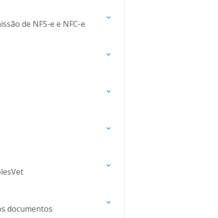
emissão de NFS-e e NFC-e
plesVet
 os documentos