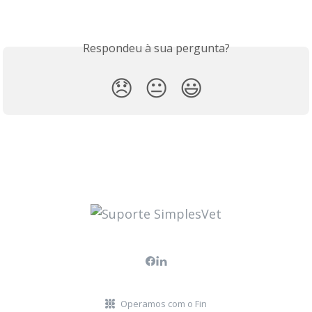
Respondeu à sua pergunta?
😞
😐
😃
Operamos com o Fin