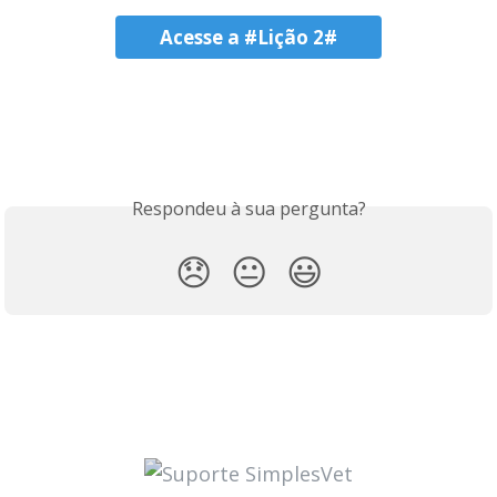
Acesse a #Lição 2#
Respondeu à sua pergunta?
😞
😐
😃