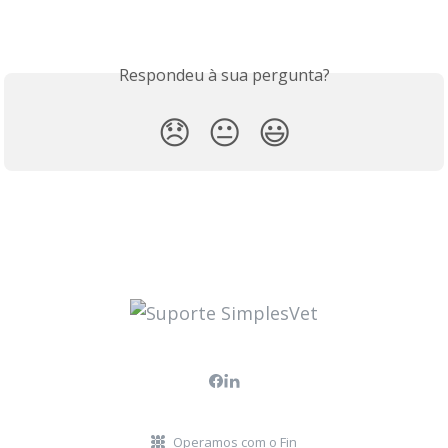
Respondeu à sua pergunta?
😞
😐
😃
Operamos com o Fin