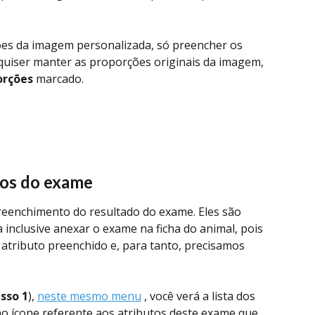
ões da imagem personalizada, só preencher os 
uiser manter as proporções originais da imagem, 
orções
 marcado. 
tos do exame
reenchimento do resultado do exame. Eles são 
 inclusive anexar o exame na ficha do animal, pois 
atributo preenchido e, para tanto, precisamos 
sso 1
), 
neste mesmo menu
 , você verá a lista dos 
no ícone referente aos atributos deste exame que 