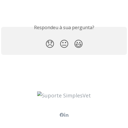
Respondeu à sua pergunta?
😞
😐
😃