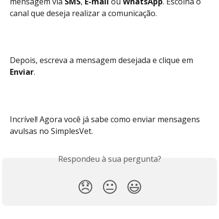
mensagem via 
SMS
, 
E-mail
 ou 
WhatsApp
. Escolha o 
canal que deseja realizar a comunicação.
Depois, escreva a mensagem desejada e clique em 
Enviar
. 
Incrível! Agora você já sabe como enviar mensagens 
avulsas no SimplesVet.
Respondeu à sua pergunta?
😞
😐
😃