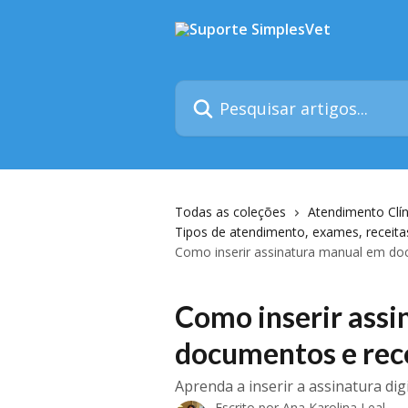
Passar para o conteúdo principal
Pesquisar artigos...
Todas as coleções
Atendimento Clín
Tipos de atendimento, exames, receit
Como inserir assinatura manual em do
Como inserir ass
documentos e rec
Aprenda a inserir a assinatura di
Escrito por
Ana Karolina Leal