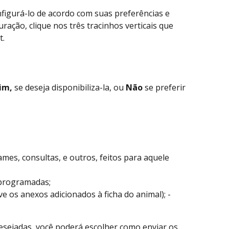
nfigurá-lo de acordo com suas preferências e 
uração, clique nos três tracinhos verticais que 
t.
im, 
se deseja disponibiliza-la, ou 
Não
 se preferir 
es, consultas, e outros, feitos para aquele 
 programadas;
e os anexos adicionados à ficha do animal); - 
esejadas, você poderá escolher como enviar os 