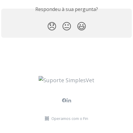
Respondeu à sua pergunta?
😞
😐
😃
Operamos com o Fin